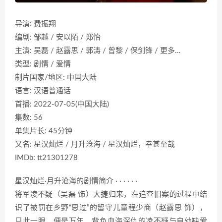
导演: 费振翔
编剧: 邹越 / 安以陌 / 郑怡
主演: 吴磊 / 赵露思 / 郭涛 / 曾黎 / 保剑锋 / 更多…
类型: 剧情 / 爱情
制片国家/地区: 中国大陆
语言: 汉语普通话
首播: 2022-07-05(中国大陆)
集数: 56
单集片长: 45分钟
又名: 星汉灿烂 / 月升沧海 / 星汉灿烂，幸甚至哉
IMDb: tt21301278
星汉灿烂·月升沧海的剧情简介 · · · · · ·
将军凌不疑（吴磊 饰）大捷归来，在追查旧案的过程中结
识了被罚在乡野“思过”的留守儿童程少商（赵露思 饰），
只此一眼，便是万年。背负血海深仇的凌不疑与自幼缺爱