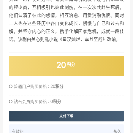
的程少商，互相吸引也彼此刺伤，在一次次共赴生死后，
他们认清了彼此的感情，相互治愈、用爱消融仇恨。同时
二人也在这些经历中各自变化成长，慢慢与自己和过去和
解，并坚守内心的正义，携手化解国家危机，成就一段佳
话。该剧由关心则乱小说《星汉灿烂，幸甚至哉》改编。
20
积分
普通用户购买价格 :
20积分
钻石会员购买价格 :
0积分
支付下载
有效期
永久