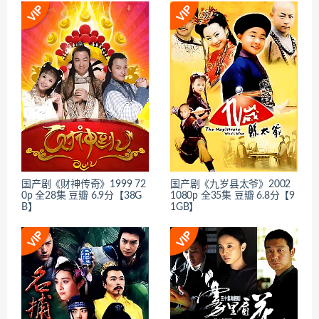
国产剧《财神传奇》1999 72
国产剧《九岁县太爷》2002
0p 全28集 豆瓣 6.9分【38G
1080p 全35集 豆瓣 6.8分【9
B】
1GB】