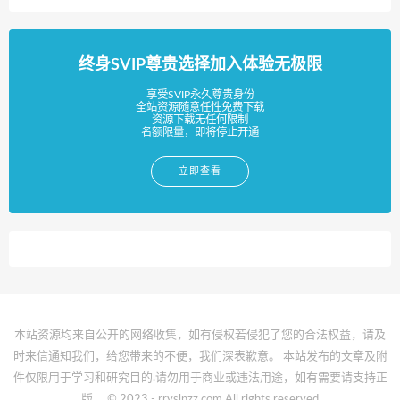
终身SVIP尊贵选择加入体验无极限
享受SVIP永久尊贵身份
全站资源随意任性免费下载
资源下载无任何限制
名额限量，即将停止开通
立即查看
本站资源均来自公开的网络收集，如有侵权若侵犯了您的合法权益，请及
时来信通知我们，给您带来的不便，我们深表歉意。 本站发布的文章及附
件仅限用于学习和研究目的.请勿用于商业或违法用途，如有需要请支持正
版。 © 2023 - rryslnzz.com All rights reserved