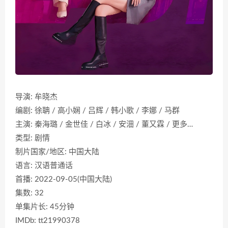
导演: 牟晓杰
编剧: 徐聃 / 高小娴 / 吕辉 / 韩小歌 / 李娜 / 马群
主演: 秦海璐 / 金世佳 / 白冰 / 安沺 / 董又霖 / 更多…
类型: 剧情
制片国家/地区: 中国大陆
语言: 汉语普通话
首播: 2022-09-05(中国大陆)
集数: 32
单集片长: 45分钟
IMDb: tt21990378