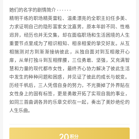
她们的名字的剧情简介 · · · · · ·
精明干练的职场精英雷粒、温柔漂亮的全职主妇任多美、
力求证明自己的隐形富家女沈嘉男，原本年龄不同、性格
迥异，经历也并无交集，却在面临职场和生活困境的人生
重要节点里成为了相识相知、相亲相爱的挚交好友。从互
相揣测对方到渐渐接纳彼此，从独自面对到互相敞开心
扉，从单打独斗到互相撑腰，三位勇敢、坚强，又充满智
慧和力量的现代都市女性，最终齐心协力解决了彼此生活
中发生的种种问题和困惑，并见证了彼此的成长与蜕变。
历经千帆后，三人凭借自身的努力，不光撕掉了外界贴在
女性身上的固有标签，更是勇敢开拓了实现自我的事业，
如同三首曲调各异的乐章交织在一起，奏出了美妙绝伦的
人生乐曲。
20
积分