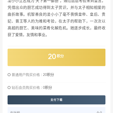
凌小小立志成为“天下第一御厨”，通过层层考验来到皇宫，
凭借出众的厨艺成功得到太子赏识，并与太子相知相爱的
曲折故事。机智善良的凌小小了毫不畏惧皇帝、皇后、贵
妃、晋王等人的为难和考验，在太子的帮助下，一次次以
高超的厨艺、美味的菜肴化解危机。她逐步成长，最终收
获了爱情，友情和事业。
20
积分
普通用户购买价格 :
20积分
钻石会员购买价格 :
0积分
支付下载