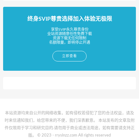
终身SVIP尊贵选择加入体验无极限
享受SVIP永久尊贵身份
全站资源随意任性免费下载
资源下载无任何限制
名额限量，即将停止开通
立即查看
本站资源均来自公开的网络收集，如有侵权若侵犯了您的合法权益，请及
时来信通知我们，给您带来的不便，我们深表歉意。 本站发布的文章及附
件仅限用于学习和研究目的.请勿用于商业或违法用途，如有需要请支持正
版。 © 2023 - rryslnzz.com All rights reserved