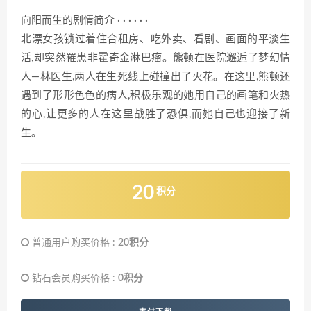
向阳而生的剧情简介 · · · · · ·
北漂女孩锁过着住合租房、吃外卖、看剧、画面的平淡生
活,却突然罹患非霍奇金淋巴瘤。熊顿在医院邂逅了梦幻情
人—林医生,两人在生死线上碰撞出了火花。在这里,熊顿还
遇到了形形色色的病人,积极乐观的她用自己的画笔和火热
的心,让更多的人在这里战胜了恐俱,而她自己也迎接了新
生。
20
积分
普通用户购买价格 :
20积分
钻石会员购买价格 :
0积分