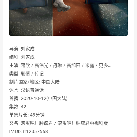
导演: 刘家成
编剧: 刘家成
主演: 蒋欣 / 高伟光 / 丹琳 / 高旭阳 / 米露 / 更多…
类型: 剧情 / 传记
制片国家/地区: 中国大陆
语言: 汉语普通话
首播: 2020-10-12(中国大陆)
集数: 42
单集片长: 49分钟
又名: 滚蛋吧！肿瘤君 / 滚蛋吧！肿瘤君电视剧版
IMDb: tt12357568