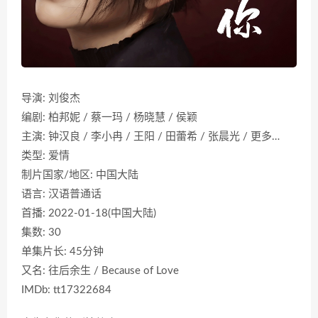
导演: 刘俊杰
编剧: 柏邦妮 / 蔡一玛 / 杨晓慧 / 侯颖
主演: 钟汉良 / 李小冉 / 王阳 / 田蕾希 / 张晨光 / 更多…
类型: 爱情
制片国家/地区: 中国大陆
语言: 汉语普通话
首播: 2022-01-18(中国大陆)
集数: 30
单集片长: 45分钟
又名: 往后余生 / Because of Love
IMDb: tt17322684