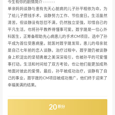
今生有你的剧情简介 · · · · · ·
单亲妈妈谈静与患有先天心脏病的儿子孙平相依为命，为
了给儿子攒钱手术，谈静努力工作、节俭度日。生活虽然
清苦，但谈静没有怨怼不满，仍然独立坚强，珍惜自己的
平凡生活，也将孙平教养得懂事可爱。聂宇晟是一位心外
科医生，正筹备帮助先心病患儿的手术CM项目，选中了孙
平成为首位受惠病童。就医时聂宇晟发现，患儿的母亲就
是自己七年前的恋人谈静。治疗过程中，聂宇晟仍被谈静
身上积淀出的坚韧勇敢之美深深吸引，也被孙平的可爱懂
事打动。生活和时间给了双方考验，也让他们能更加成熟
地面对彼此的爱情，最后，孙平被成功治疗，谈静有了自
己的事业，聂宇晟的CM项目被成功推广，他们终于迎来了
幸福美满的结果。
20
积分