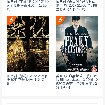
国产剧《宣武门》2024 2160
国产剧《奇星记之鲜衣怒马
p 全41集 豆瓣 4.0分【181G
少年时》2017 2160p 全51集
B】
豆瓣 4.3分【173GB】
国产剧《繁花》2023 2160p
美剧《浴血黑帮 第三季》Pea
全30集 豆瓣 8.4分【121G
ky Blinders Season 3 2016 10
B】
80P 英语中字 全6集 豆瓣 9.2
分【7GB】