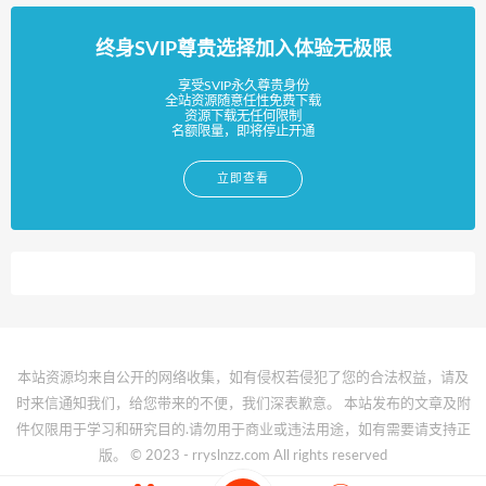
终身SVIP尊贵选择加入体验无极限
享受SVIP永久尊贵身份
全站资源随意任性免费下载
资源下载无任何限制
名额限量，即将停止开通
立即查看
本站资源均来自公开的网络收集，如有侵权若侵犯了您的合法权益，请及
时来信通知我们，给您带来的不便，我们深表歉意。 本站发布的文章及附
件仅限用于学习和研究目的.请勿用于商业或违法用途，如有需要请支持正
版。 © 2023 - rryslnzz.com All rights reserved