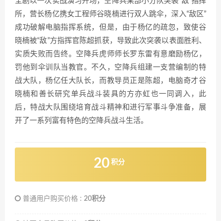
全剧以一次实战演习开场，空降兵某部小分队突袭“敌”指挥
所，营长杨亿携女工程师谷晓楠进行双人跳伞，深入“敌区”
成功破解电脑指挥系统，但是，由于杨亿的疏忽，致使谷
晓楠被“敌”方指挥官陈超抓获，导致此次突袭以表面胜利、
实质失败而告终。空降兵虎师师长罗东雷有意磨励杨亿，
罚他到伞训队当教官。不久，空降兵组建一支营编制的特
战大队，杨亿任大队长，而教导员正是陈超，电脑奇才谷
晓楠和善长研究单兵战斗装具的方亦虹也一同调入，此
后，特战大队围绕培育战斗精神和进行军事斗争准备，展
开了一系列富有特色的空降兵战斗生活。
20
积分
普通用户购买价格 :
20积分