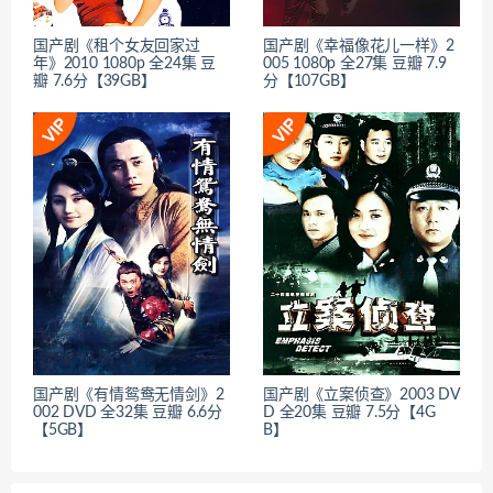
国产剧《租个女友回家过
国产剧《幸福像花儿一样》2
年》2010 1080p 全24集 豆
005 1080p 全27集 豆瓣 7.9
瓣 7.6分【39GB】
分【107GB】
国产剧《有情鸳鸯无情剑》2
国产剧《立案侦查》2003 DV
002 DVD 全32集 豆瓣 6.6分
D 全20集 豆瓣 7.5分【4G
【5GB】
B】