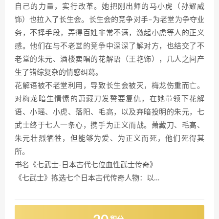
自己的力量，实行改革。她把刚出师的马小虎（孙耀威
饰）也拉入了长生会。长生会的竞争对手–为老堂为争夺业
务，不择手段，弄得百姓非常不满，激起小虎等人的正义
感。他们在与不老堂的竞争中深深了解对方，也结交了不
老堂的朱元、酒楼卖唱的花解语（王艳饰），几人之间产
生了错综复杂的情感纠葛。
花解语被不老堂利用，导致长生会被灭，梅龙伤重而亡。
对梅龙暗生情愫的萧藏刀发誓要复仇，在她带领下花解
语、小瑶、小虎、落阳、毛高，以及弃暗投明的朱元，七
武士终于七人一条心，携手为正义而战。萧藏刀、毛高、
朱元壮烈牺牲，但能够为爱、为正义而死，他们死得其
所。
书名《七武士-日本古代七位血性武士传奇》
《七武士》拣选七个日本古代传奇人物：以…