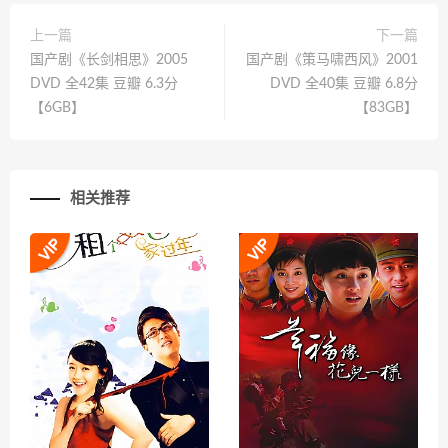
上一篇
下一篇
国产剧《长剑相思》2005
国产剧《策马啸西风》2001
DVD 全42集 豆瓣 6.3分
DVD 全40集 豆瓣 6.8分
【6GB】
【83GB】
相关推荐