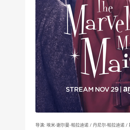
导演: 埃米·谢尔曼-帕拉迪诺 / 丹尼尔·帕拉迪诺 /