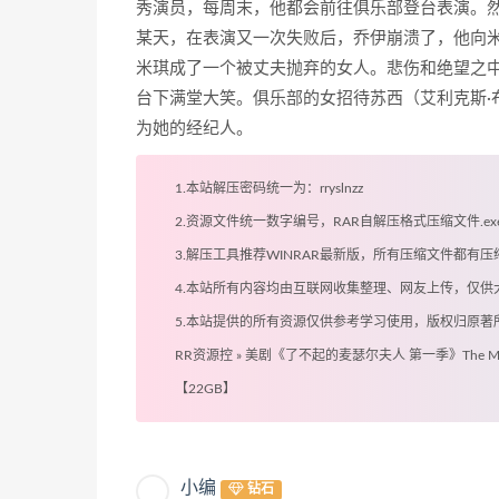
秀演员，每周末，他都会前往俱乐部登台表演。
某天，在表演又一次失败后，乔伊崩溃了，他向
米琪成了一个被丈夫抛弃的女人。悲伤和绝望之
台下满堂大笑。俱乐部的女招待苏西（艾利克斯·布诺斯
为她的经纪人。
1.本站解压密码统一为：rryslnzz
2.资源文件统一数字编号，RAR自解压格式压缩文件.
3.解压工具推荐WINRAR最新版，所有压缩文件都
4.本站所有内容均由互联网收集整理、网友上传，仅
5.本站提供的所有资源仅供参考学习使用，版权归原
RR资源控
»
美剧《了不起的麦瑟尔夫人 第一季》The Marvelous
【22GB】
小编
钻石