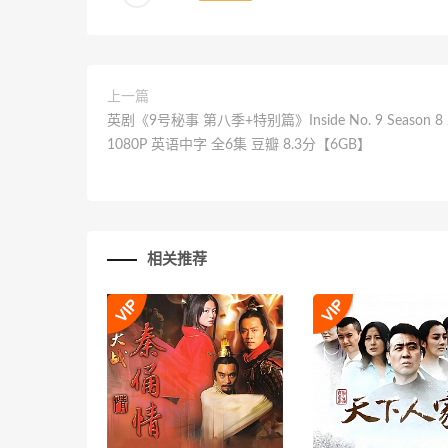
上一篇
英剧《9号秘事 第八季+特别篇》Inside No. 9 Season 8 
1080P 英语中字 全6集 豆瓣 8.3分【6GB】
相关推荐