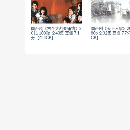
国产剧《古今大战秦俑情》2
国产剧《天下人家》201
011 1080p 全43集 豆瓣 7.1
80p 全32集 豆瓣 7.7
分【424GB】
GB】