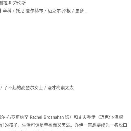
谢拉·R·劳伦斯
·辛科 / 托尼·夏尔赫布 / 迈克尔·泽根 / 更多…
 / 了不起的麦瑟尔女士 / 漫才梅索太太
斯纳罕 Rachel Brosnahan 饰）和丈夫乔伊（迈克尔·泽根
同抚养着他们的孩子，生活可谓是幸福而又美满。乔伊一直想要成为一名脱口