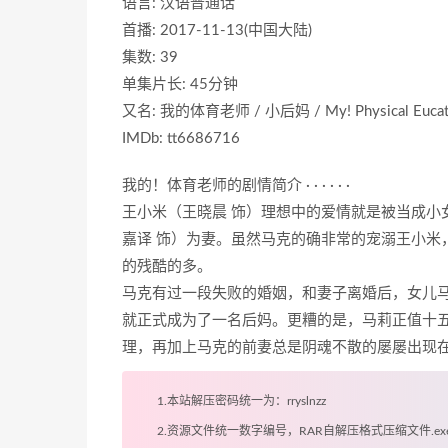
语言: 汉语普通话
首播: 2017-11-13(中国大陆)
集数: 39
单集片长: 45分钟
又名: 我的体育老师 / 小后妈 / My! Physical Eucati
IMDb: tt6686716
我的！体育老师的剧情简介 · · · · · ·
王小米（王晓晨 饰）理想中的爱情就是被当成小
嘉译 饰）为妻。虽然马克的确非常的宠溺王小米
的残酷的多。
马克有过一段失败的婚姻，和妻子离婚后，女儿
就正式成为了一名后妈。更糟的是，马莉正值十
理，再加上马克的前妻总是阴魂不散的屡屡出现
1.本站解压密码统一为：rryslnzz
2.资源文件统一数字编号，RAR自解压格式压缩文件.