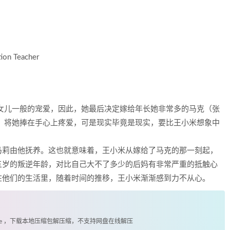
on Teacher
女儿一般的宠爱，因此，她最后决定嫁给年长她非常多的马克（张
，将她捧在手心上疼爱，可是现实毕竟是现实，要比王小米想象中
马莉由他抚养。这也就意味着，王小米从嫁给了马克的那一刻起，
五岁的叛逆年龄，对比自己大不了多少的后妈有非常严重的抵触心
在他们的生活里，随着时间的推移，王小米渐渐感到力不从心。
exe ，下载本地压缩包解压缩，不支持网盘在线解压