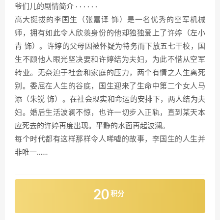
爷们儿的剧情简介 · · · · · ·
高大挺拔的李国生（张嘉译 饰）是一名优秀的空军机械
师，拥有如此令人欣羡身份的他却独独爱上了许婷（左小
青 饰）。许婷的父母因被怀疑为特务而下放五七干校，国
生不顾他人眼光坚决要和许婷结为夫妇，为此不惜从空军
转业。无奈迫于社会和家庭的压力，两个有情之人生离死
别。委屈在人生的谷底，国生迎来了生命中第二个女人马
添（朱锐 饰）。在社会现实和命运的安排下，两人结为夫
妇。婚后生活波澜不惊，也许一切步入正轨，直到某天本
应死去的许婷再度出现。平静的水面再起波澜。
每个时代都有这样那样令人唏嘘的故事，李国生的人生并
非唯一……
20
积分