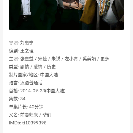
导演: 刘惠宁
编剧: 王之理
主演: 张嘉益 / 宋佳 / 朱锐 / 左小青 / 奚美娟 / 更多…
类型: 剧情 / 爱情 / 历史
制片国家/地区: 中国大陆
语言: 汉语普通话
首播: 2014-09-23(中国大陆)
集数: 34
单集片长: 40分钟
又名: 前妻归来 / 爷们
IMDb: tt10399398