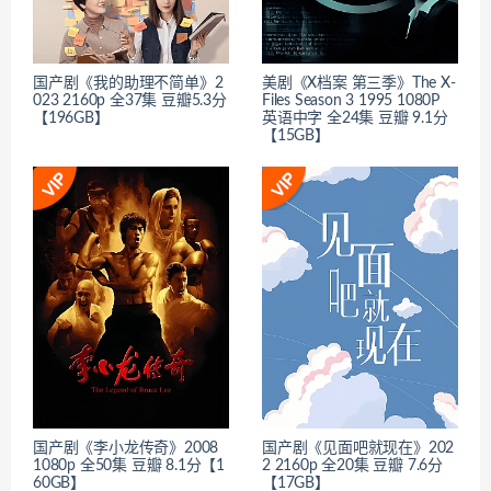
国产剧《我的助理不简单》2
美剧《X档案 第三季》The X-
023 2160p 全37集 豆瓣5.3分
Files Season 3 1995 1080P
【196GB】
英语中字 全24集 豆瓣 9.1分
【15GB】
国产剧《李小龙传奇》2008
国产剧《见面吧就现在》202
1080p 全50集 豆瓣 8.1分【1
2 2160p 全20集 豆瓣 7.6分
60GB】
【17GB】