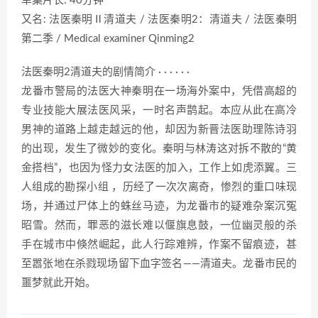
单集片长: 40分钟
又名: 法医秦明Ⅱ清道夫 / 法医秦明2：清道夫 / 法医秦明
第二季 / Medical examiner Qinming2
法医秦明2清道夫的剧情简介 · · · · · ·
龙番市警局的法医大神秦明在一场海外案中，凭借高超的
专业技能大展法医风采，一时名声鹊起。本应从此在高冷
男神的道路上越走越远的他，却因为新晋法医助理陈诗羽
的出现，发生了微妙的变化。秦明与林涛这对拆不散的“黄
金搭档”，也因为怪力女法医的加入，工作上如虎添翼。三
人组成的勘探小组 ，历经了一次次离奇，惨烈的重口味现
场，并通过尸体上的蛛丝马迹，为龙番市的疑难杂案沉冤
昭雪。然而，罪恶的滋长难以偃旗息鼓，一位幽灵般的杀
手在城市中倏然崛起，此人行踪难辨，作案不留痕迹，甚
至嚣张地在杀戮现场留下血字签名——清道夫。龙番市民的
噩梦就此开始。