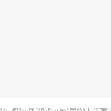
络收集，如有侵权若侵犯了您的合法权益，请及时来信通知我们，给您带来的不