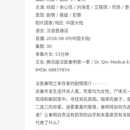
主演: 经超 / 余心恬 / 刘海宽 / 艾晓琪 / 邓炀 / 
类型: 剧情 / 悬疑 / 犯罪
制片国家/地区: 中国大陆
语言: 汉语普通话
首播: 2018-08-09(中国大陆)
集数: 30
单集片长: 53分钟
又名: 腾讯版法医秦明第一季 / Dr. Qin: Medical Ex
IMDb: tt8819854
法医秦明之幸存者的剧情简介 · · · · · ·
龙番市发生连环杀人案，死者均为女性，尸体无
现场和解剖室中，寻找背后真相。暗黑的屋子，
二连三的命案，迷雾重重的案情，秦明将如何为
谁？让秦明自责没有抓到的凶手和本案是否有关联
代表了什么？