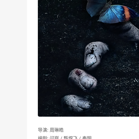
导演: 周琳皓
编剧: 闫崑 / 甄煜飞 / 秦明