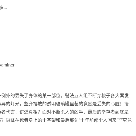
更多…
aminer
一例外的丢失了身体的某一部位。警法五人组不断穿梭于各大案发
诡异的灯光，整齐摆放的透明玻璃罐里装的竟然是丢失的心脏！接
逝者代言，讲述真相？面对不断杀人的凶手，最后的幸存者到底是
？隐藏在死者身上的十字架和最后那句“十年前那个人回来了”究竟