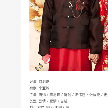
导演: 何澍培
编剧: 李亚玲
主演: 唐嫣 / 李易峰 / 舒畅 / 陈伟霆 / 张智尧 / 
类型: 剧情 / 爱情 / 古装
制片国家/地区: 中国大陆