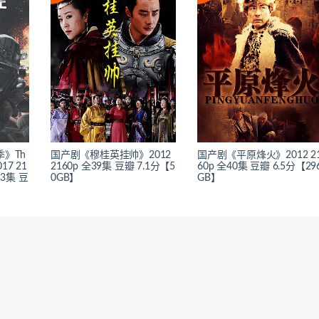
》Th
国产剧《穆桂英挂帅》2012
国产剧《平原烽火》2012 2
017 21
2160p 全39集 豆瓣 7.1分【5
60p 全40集 豆瓣 6.5分【29
3集 豆
0GB】
GB】