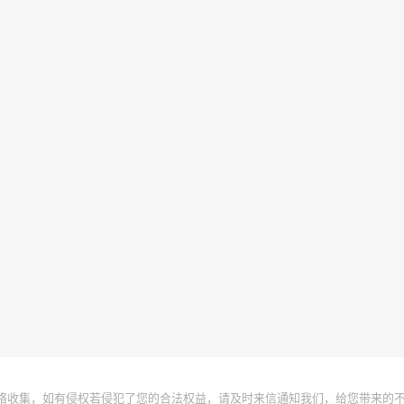
络收集，如有侵权若侵犯了您的合法权益，请及时来信通知我们，给您带来的不