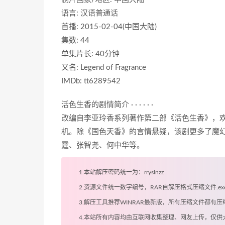
语言: 汉语普通话
首播: 2015-02-04(中国大陆)
集数: 44
单集片长: 40分钟
又名: Legend of Fragrance
IMDb: tt6289542
活色生香的剧情简介 · · · · · ·
改编自李亚玲香系列著作第二部《活色生香》，欢
机。除《国色天香》的言情悬疑，该剧更多了魔幻
霆、张智尧、何中华等。
1.本站解压密码统一为：rryslnzz
2.资源文件统一数字编号，RAR自解压格式压缩文件.
3.解压工具推荐WINRAR最新版，所有压缩文件都
4.本站所有内容均由互联网收集整理、网友上传，仅