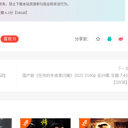
著所有，禁止下载本站资源参与商业和非法行为。
瓣 6.3分【58GB】
喜欢
0
分享到：
下一
GB】
国产剧《在你的冬夜里闪耀》2022 2160p 全24集 豆瓣 7.4
【32GB