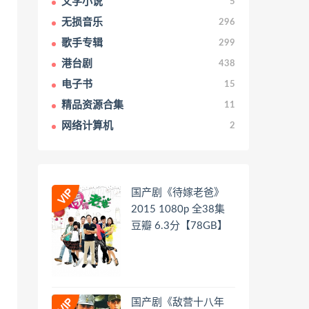
文学小说
5
无损音乐
296
歌手专辑
299
港台剧
438
电子书
15
精品资源合集
11
网络计算机
2
国产剧《待嫁老爸》
2015 1080p 全38集
豆瓣 6.3分【78GB】
国产剧《敌营十八年