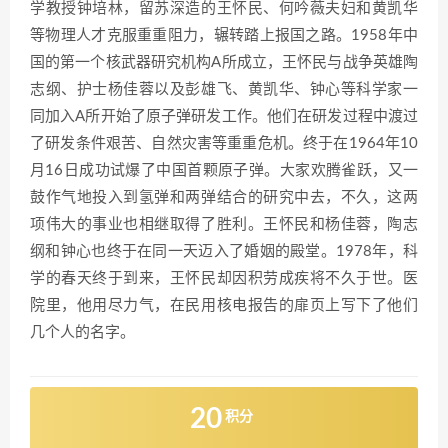
学教授钟培林，留苏深造的王怀民、何吟薇夫妇和黄凯华
等物理人才克服重重阻力，辗转踏上报国之路。1958年中
国的第一个核武器研究机构A所成立，王怀民与战争英雄陶
志纲、护士杨佳蓉以及彭雄飞、黄凯华、钟心等科学家一
同加入A所开始了原子弹研发工作。他们在研发过程中渡过
了研发条件艰苦、自然灾害等重重危机。终于在1964年10
月16日成功试爆了中国首颗原子弹。大家欢腾雀跃，又一
鼓作气地投入到氢弹和两弹结合的研究中去，不久，这两
项伟大的事业也相继取得了胜利。王怀民和杨佳蓉，陶志
纲和钟心也终于在同一天迈入了婚姻的殿堂。1978年，科
学的春天终于到来，王怀民却因积劳成疾将不久于世。医
院里，他用尽力气，在民用核电报告的扉页上写下了他们
几个人的名字。
20
积分