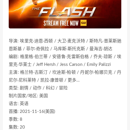
导演: 埃里克·迪恩·西顿 / 大卫·麦克沃特 / 斯特凡·普莱斯驰
恩斯基 / 菲尔·奇佩拉 / 马库斯·斯托克斯 / 曼海吉·胡达
编剧: 格里格·伯兰蒂 / 安德鲁·克雷斯伯格 / 乔夫·琼斯 / 埃
里克·华莱士 / Jeff Hersh / Jess Carson / Emily Palizzi
主演: 格兰特·古斯汀 / 坎迪斯·帕顿 / 丹妮尔·帕娜贝克 / 丹
尼尔·尼科莱特 / 凯拉·康普顿 / 更多…
类型: 剧情 / 动作 / 科幻 / 冒险
制片国家/地区: 美国
语言: 英语
首播: 2021-11-16(美国)
季数: 8
集数: 20