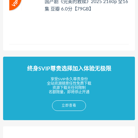
国产剧《完美的救赎》2025 2160p 全16
集 豆瓣 6.0分【79GB】
终身SVIP尊贵选择加入体验无极限
享受SVIP永久尊贵身份
全站资源随意任性免费下载
资源下载无任何限制
名额限量，即将停止开通
立即查看