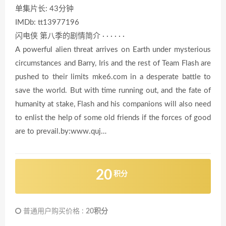
单集片长: 43分钟
IMDb: tt13977196
闪电侠 第八季的剧情简介 · · · · · ·
A powerful alien threat arrives on Earth under mysterious
circumstances and Barry, Iris and the rest of Team Flash are
pushed to their limits mke6.com in a desperate battle to
save the world. But with time running out, and the fate of
humanity at stake, Flash and his companions will also need
to enlist the help of some old friends if the forces of good
are to prevail.by:www.quj…
20
积分
普通用户购买价格 :
20积分