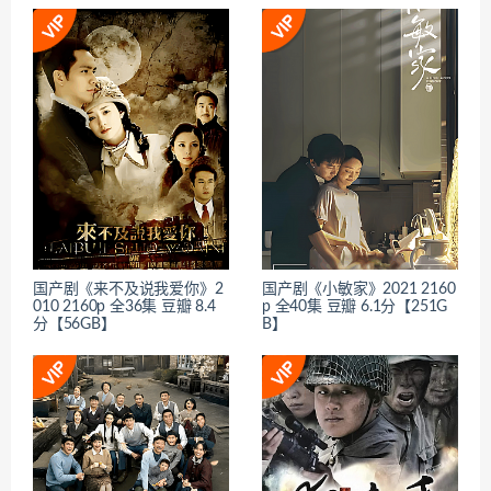
国产剧《来不及说我爱你》2
国产剧《小敏家》2021 2160
010 2160p 全36集 豆瓣 8.4
p 全40集 豆瓣 6.1分【251G
分【56GB】
B】