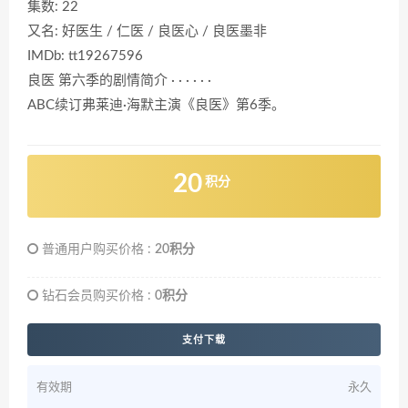
集数: 22
又名: 好医生 / 仁医 / 良医心 / 良医墨非
IMDb: tt19267596
良医 第六季的剧情简介 · · · · · ·
ABC续订弗莱迪·海默主演《良医》第6季。
20
积分
普通用户购买价格 :
20积分
钻石会员购买价格 :
0积分
支付下载
有效期
永久