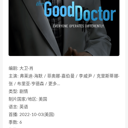
编剧: 大卫·肖
主演: 弗莱迪·海默 / 菲奥娜·嘉伯曼 / 李威尹 / 克里斯蒂娜·
张 / 布里亚·亨德森 / 更多…
类型: 剧情
制片国家/地区: 美国
语言: 英语
首播: 2022-10-03(美国)
季数: 6